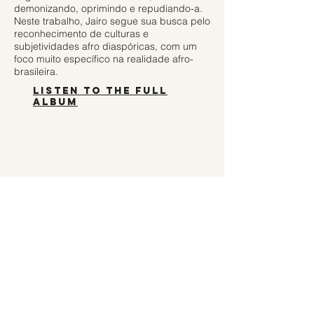
demonizando, oprimindo e repudiando-a.
Neste trabalho, Jairo segue sua busca pelo
reconhecimento de culturas e
subjetividades afro diaspóricas, com um
foco muito específico na realidade afro-
brasileira.
listen to the full
album
Distributor: Tratore
Catalog
0732535824485
Bar Code
0732535824485
Seal